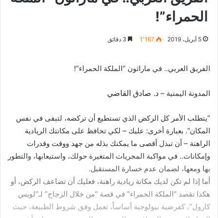
الحمراء”!
5 أبريل، 2019
1٬167
3 دقائق
الفريق العربي.. في ماراثون “الملكة الحمراء”!
المدونة اليمنية –
د. صادق القاضي
“يتطلب الأمر كل الركض الذي تستطيع أن تركضه، لتبقى في نفس
المكان”. بعبارة أخرى: عليك – لكي تحافظ على مكانتك الريادية
الراهنة – أن تبذل أقصى ما يمكنك بذله من جهد ووقت وقدرات
وإمكانات.. في مواكبة المجريات المتغيرة حولك، واستيعابها، والتطور
بها ومعها، لضمان عدم خسارة المستقبل.
أما إذا لم تكن لديك مكانة ريادية راهنة، فعليك أن تضاعف الركض، أو
هكذا تقصد “الملكة الحمراء” في قصة “من خلال الزجاج” لـ”لويس
كارول”، كفرضية بيولوجية أساساً، تعمل وفق شروط الطبيعة، حيث