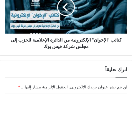
متابعتها الأسبوعية لاهتمامات وسائل
الإعلام اليمنية، وخرجت من هذه
المتابعة بهذا الحصاد.
كتائب "الإخوان" الإلكترونية من الدائرة الإعلامية للحزب إلى
معارك العجز عن الإنجاز
مجلس شركة فيس بوك
اترك تعليقاً
لن يتم نشر عنوان بريدك الإلكتروني.
الحقول الإلزامية مشار إليها بـ
*
ا
ل
ت
تابعت وسائل الإعلام المحلية سير المعارك المستمرة في محافظتي
ع
‏مأرب والبيضاء، وبينما تجاهلت وسائل إعلام الحوثيين انكساراتهم