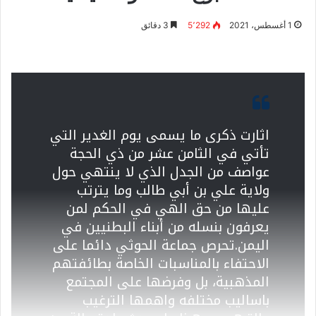
1 أغسطس، 2021
5٬292
3 دقائق
اثارت ذكرى ما يسمى يوم الغدير التي
تأتي في الثامن عشر من ذي الحجة ‏
عواصف من الجدل الذي لا ينتهي حول
ولاية علي بن أبي طالب وما يترتب
عليها ‏من حق الهي في الحكم لمن
يعرفون بنسله من أبناء البطنيين في
اليمن.‏تحرص جماعة الحوثي دائما على
الاحتفاء بالمناسبات الخاصة بطائفتهم
المذهبية، بل وفرضها على المجتمع
باساليب مختلفه واهمها الترغيب